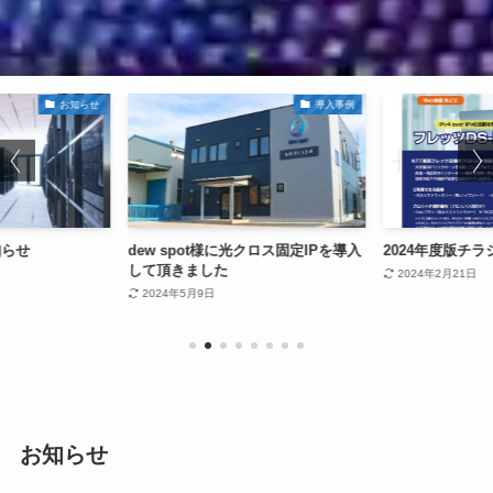
お知らせ
導入事例
知らせ
dew spot様に光クロス固定IPを導入
2024年度版チ
して頂きました
2024年2月21日
2024年5月9日
お知らせ