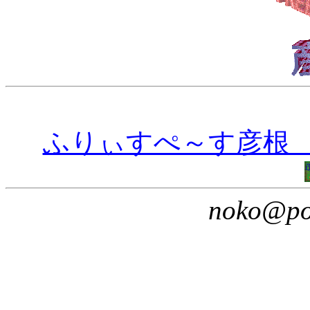
ふりぃすぺ～す彦根 
noko@pop