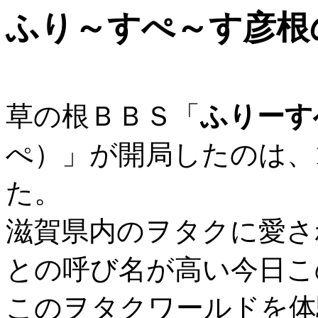
ふり～すぺ～す彦根
草の根ＢＢＳ「
ふりーす
ぺ）」が開局したのは、1
た。
滋賀県内のヲタクに愛さ
との呼び名が高い今日こ
このヲタクワールドを体