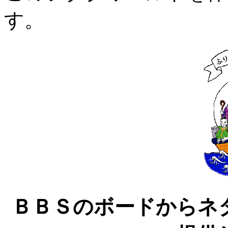
す。
ＢＢＳのボードからネ