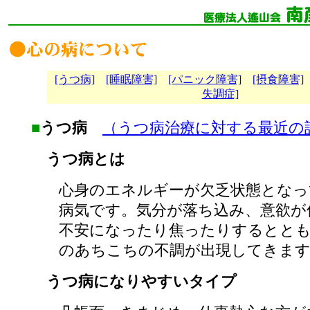
[うつ病]
[睡眠障害]
[パニック障害]
[摂食障害]
失調症]
■
うつ病
（うつ病治療に対する最近の
うつ病とは
心身のエネルギーが欠乏状態となっ
病気です。気分が落ち込み、意欲が
不安になったり焦ったりするとと
のあちこちの不調が出現してきま
うつ病になりやすいタイプ