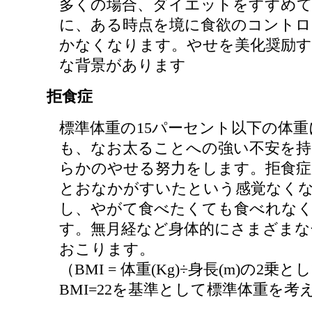
多くの場合、ダイエットをすすめ
に、ある時点を境に食欲のコントロ
かなくなります。やせを美化奨励す
な背景があります
拒食症
標準体重の15パーセント以下の体
も、なお太ることへの強い不安を持
らかのやせる努力をします。拒食
とおなかがすいたという感覚なく
し、やがて食べたくても食べれな
す。無月経など身体的にさまざまな
おこります。
（BMI = 体重(Kg)÷身長(m)の2乗と
BMI=22を基準として標準体重を考