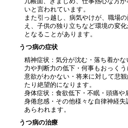
几帳面、きまじめ、仕事熱心な方が
いと言われています。
また引っ越し、病気やけが、職場の
え、子供の独り立ちなど環境の変化
となることがあります。
うつ病の症状
精神症状：気分が沈む・落ち着かな
力や判断力の低下・何事もおっくう
意欲がわかない・将来に対して悲観
たり絶望的になります。
身体症状：食欲低下・不眠・頭痛や
身倦怠感・その他様々な自律神経失
あらわれます。
うつ病の治療