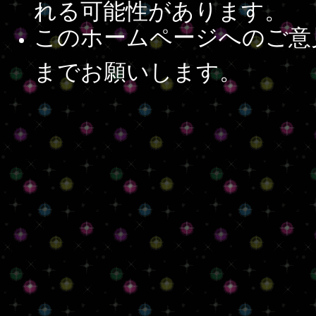
れる可能性があります。
このホームページへのご意
までお願いします。