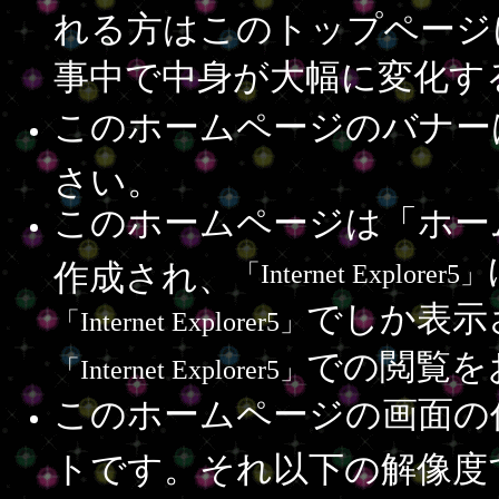
れる方はこのトップページ
事中で中身が大幅に変化す
このホームページのバナー
さい。
このホームページは「ホーム
作成され、
「Internet Explorer5」
でしか表示
「Internet Explorer5」
での閲覧を
「Internet Explorer5」
このホームページの画面の作成
トです。それ以下の解像度