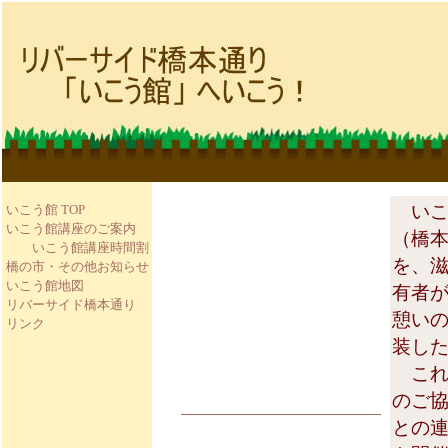
いこ
いこう館 TOP
いこう館講座のご案内
（橋
いこう館講座時間割
を、
橋の市・その他お知らせ
いこう館地図
有者
リバーサイド橋本通り
憩い
リンク
装し
これ
のご
との