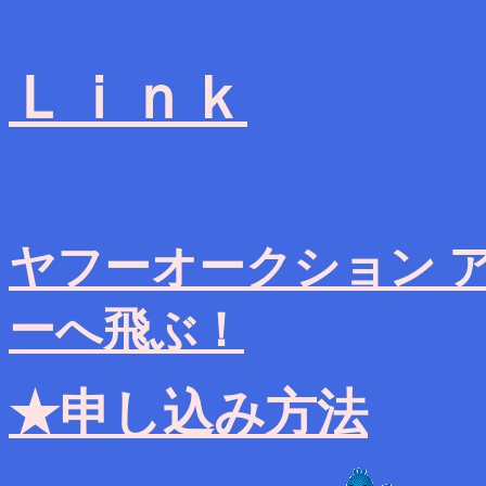
Ｌｉｎｋ
ヤフーオークション ア
ーへ飛ぶ！
★申し込み方法