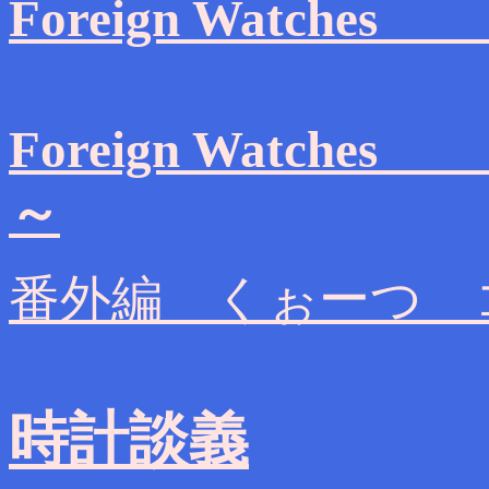
Foreign Watches 
Foreign Watc
～
番外編 くぉーつ 
時計談義