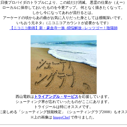
数日後プロバイダのトラブルにより、この絵だけ消滅。 悪霊の仕業か（えー）
ローカルに保存しておいたものを今更アップ。 何となく描きたくなって。
しかし今になってあれが流行るとは。
アーケードの頃からあの曲がお気に入りだった身としては感慨深いです。
いちおう元ネタ↓（ニコニコアカウントが必要かもです）
【ニコニコ動画】新・豪血寺一族 -煩悩解放 - レッツゴー！陰陽師
西山電鉄は
トライアングル・サービス
を応援しています。
シューティング界が忘れていったものがここにあります。
トライジールは特にオススメです。
に楽しめる「シューティング技能検定」（シューティングラブ2008）もオス
※上の画像は
ImageChef
で作りました。