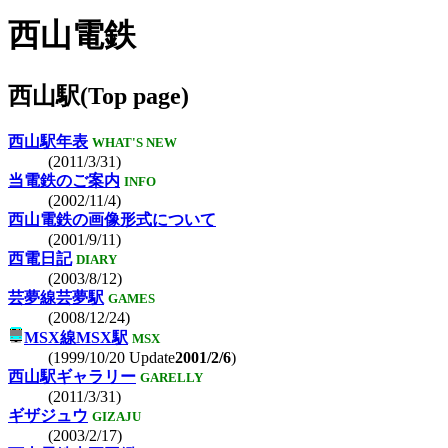
西山電鉄
西山駅(Top page)
西山駅年表
WHAT'S NEW
(2011/3/31)
当電鉄のご案内
INFO
(2002/11/4)
西山電鉄の画像形式について
(2001/9/11)
西電日記
DIARY
(2003/8/12)
芸夢線芸夢駅
GAMES
(2008/12/24)
MSX線MSX駅
MSX
(1999/10/20 Update
2001/2/6
)
西山駅ギャラリー
GARELLY
(2011/3/31)
ギザジュウ
GIZAJU
(2003/2/17)