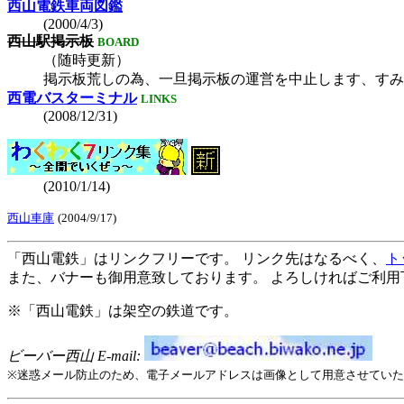
西山電鉄車両図鑑
(2000/4/3)
西山駅掲示板
BOARD
（随時更新）
掲示板荒しの為、一旦掲示板の運営を中止します、すみ
西電バスターミナル
LINKS
(2008/12/31)
(2010/1/14)
西山車庫
(2004/9/17)
「西山電鉄」はリンクフリーです。 リンク先はなるべく、
ト
また、バナーも御用意致しております。 よろしければご利用
※「西山電鉄」は架空の鉄道です。
ビーバー西山 E-mail:
※迷惑メール防止のため、電子メールアドレスは画像として用意させていた