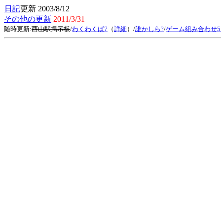
日記
更新 2003/8/12
その他の更新
2011/3/31
随時更新:
西山駅掲示板
/
わくわくば7
（
詳細
）/
誰かしら?
/
ゲーム組み合わせ5 ve