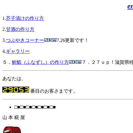
e
1.
芥子漬けの作り方
2.
甘酒の作り方
3.
つぶやきコーナー
7.26更新です！
4.
ギャラリー
５．
鮒鮨（ふなずし）の作り方
７．２７ｕｐ！滋賀県
あなたは、
番目のお客さまです。
□■□■□■□■□■□■□■
山 本 糀 屋