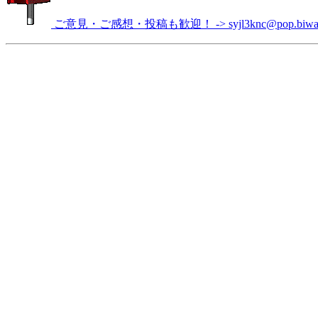
ご意見・ご感想・投稿も歓迎！ -> syjl3knc@pop.biwako