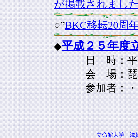
が掲載されまし
○”
BKC移転20周
平成２５年度
◆
日 時：平成２
会 場：琵琶湖
参加者：
・
・会員
立命館大学 滋賀