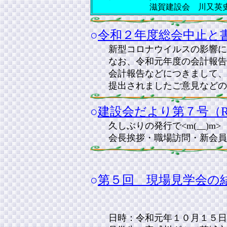
滋賀建設会 川又英史（か
○
令和２年度総会中止と書
新型コロナウイルスの影響
なお、令和元年度の会計報告な
会計報告などにつきまして、ご
提出されましたご意見などの結
○
建設会だより第７号（R2/
久しぶりの発行で<m(__)m>
会長挨拶・職場訪問・新会員
○
第５回 現場見学会の
日時：令和元年１０月１５日