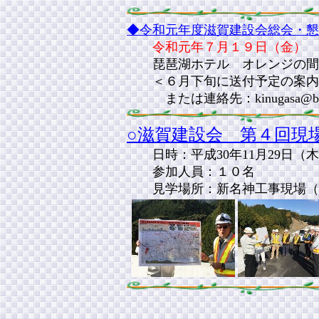
◆令和元年度滋賀建設会総会・懇
令和元年７月１９日（金）
琵琶湖ホテル オレンジの間
＜６月下旬に送付予定の案内状
または連絡先：kinugasa@biwak
○滋賀建設会 第４回現
日時：平成30年11月29日（
参加人員：１０名
見学場所：新名神工事現場（亀