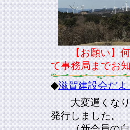
【お願い】何か
て事務局までお
◆
滋賀建設会だよ
大変遅くな
発行しました。
（新会員の自己