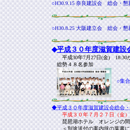
○
H30.9.15 奈良建設会 総
○
H30.8.25 大阪建立会 総
◆
平成３０年度滋賀建設
平成30年7月27日(金) 1
総勢４８名参加
○集合
◆平成３０年度滋賀建設会総会・
平成３０年７月２７日（金）
琵琶湖ホテル オレンジの間
＜別途送付の案内状の葉書に