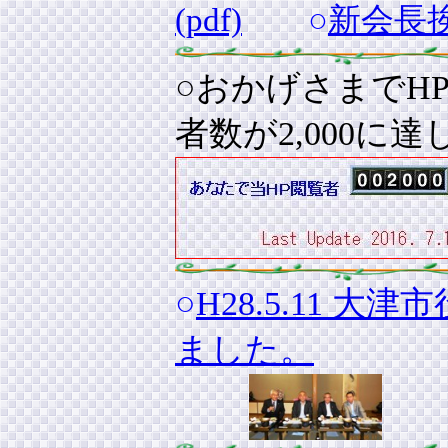
(pdf)
○
新会長
○おかげさまでHP開
者数が2,000に
○
H28.5.11
ました。