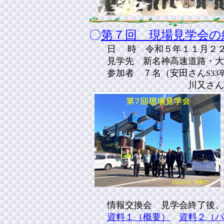
〇
第７回 現場見学会の
日 時 令和５年１１月２
見学先 新名神高速道路・大戸
参加者 ７名（安田さん
S33
川又さん
情報交換会 見学会終了後、
資料１（概要）
資料２（パ