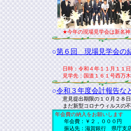
★今年の現場見学会は新名神（
○
第６回 現場見学会の
日時：令和４年１１月１１日
見学先：国道１６１号西万木高
○
令和３年度会計報告などの
意見提出期限の１０月２８日
まだ新型コロナウィルスの不
年会費の納入をお願いします
年会費：￥２，０００円
振込先：滋賀銀行 県庁支店