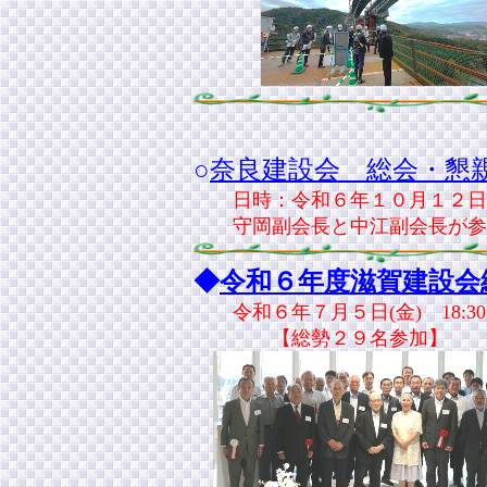
○
奈良建設会 総会・懇
日時：令和６年１０月１２日（土
守岡副会長と中江副会長が参
◆
令和６年度滋賀建設会
令和６年７月５日(金) 18:
【総勢２９名参加】