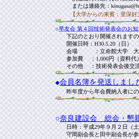
または連絡先：kinugasa@biwak
【大学からの来賓：里深好
○
早友会 第４回技術発表会のお知
下記のとおり開催されますので
開催日時：H30.5.20（日） 14:
会場 ：立命館大学 大阪梅
参加費 ：1,000円（資料代
その他 ：技術発表会後交流会（
会員名簿を発送しまし
◆
昨年度から年会費納入者にのみ
○
奈良建設会 総会・懇
日時：平成29年９月２日（土） 
守岡副会長と田中副会長が参