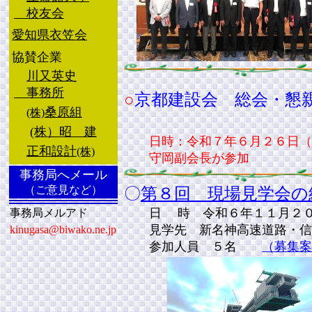
校友会
愛知県衣笠会
協賛企業
川又英史
事務所
○
京都建設会 総会・懇
桑原組
(株)
(株）
昭 建
日時：令和７年６月２６日（金）
正和設計
(株)
守岡副会長が参加
事務局へメール
（ご意見など）
〇
第８回 現場見学会の
日 時 令和６年１１月２
事務局メルアド
見学先 新名神高速道路・信楽
kinugasa@biwako.ne.jp
参加人員 ５名
（募集案