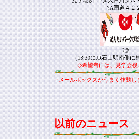
見学場所：?@大戸川ダム・
?A国道４２２号道路改
?@
（13:30にJR石山駅南側に
◇希望者には、見学会後、
○メールボックスがうまく作動し
以前のニュース