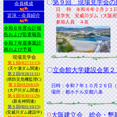
〇
第９回 現場見学会の
会員構成
日 時 令和８年２月２１日
近況・会員紹介
見学先 安威川ダム（大阪府
参加人員 ４名
令和６年度会計報
告および監査報告
令和７年度事業計
画および予算
現場見学会
第１回(H27/11/13)
(天ケ瀬ダム関連)
〇
立命館大学建設会第２
第２回(H28/11/11)
(県防災危機監理C)
第３回(H29/8/10)
日時：令和７年１０月２６日（日）
(大戸川ダム関連)
場所：都ホテル京都八条
第４回(H30/11/29
)
(新名神関連)
第５回(R01/10/15)
○
(安威川ダム建設中)
大阪建立会 総会・懇