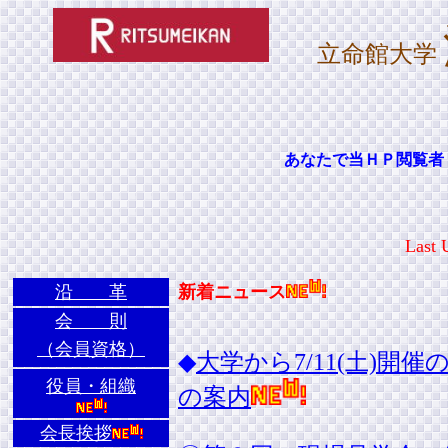
立命館大学
あなたで当ＨＰ閲覧
Last 
沿 革
新着ニュース
会 則
（会員資格）
◆
大学から7/11(土)
役員・組織
の案内
会長挨拶