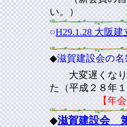
い。）
○
H29.1.28
◆
滋賀建設会の名
大変遅くな
た（平成２８年１
【年会費納
◆
滋賀建設会 