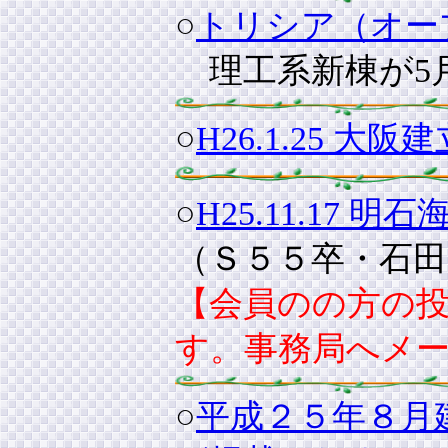
○
トリシア（オー
理工系新棟が5月
○
H26.1.25
○
H25.11.1
（Ｓ５５卒・石田
【会員のの方の
す。事務局へメ
○
平成２５年８月