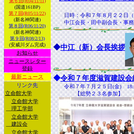
第６回(R04/11/11)
(国道161BP)
第７回(R05/11/22)
日時：令和７年８月２２日（金）
(新名神関連)
中江会長・田中副会長・事務
第８回(R06/11/20)
(新名神関連)
第９回(R08/2/13)
(安威川ダム完成)
◆
中江（新）会長挨拶
お知らせ
ニュースレター
登録
最新ニュース
◆
令和７年度滋賀建設会
リンク先
令和７年７月２５日(金) 18
立命館大学
【総勢２３名参加】
立命館大学
理工学部
立命館大学
建設会
立命館大学