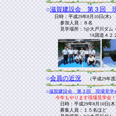
○
滋賀建設会 第３回 
日時：平成29年8月10日(木)
参加人員：８名
見学場所：?@大戸川ダム・
?A国道４２２号道路改
○
会員の近況
（平成29年
○
滋賀建設会 第３回 現場見学
今年もやります現場見学会！
日時：平成29年8月10日(
募集人員：１５名ほど