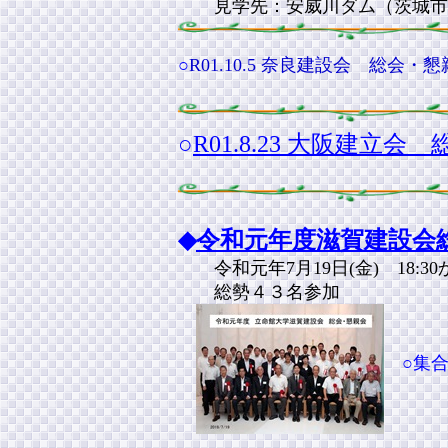
見学先：安威川ダム（茨城市
○
R01.10.5 奈良建設会 総
○
R01.8.23 大阪建
◆
令和元年度滋賀建設会
令和元年7月19日(金) 1
総勢４３名参加
○集合