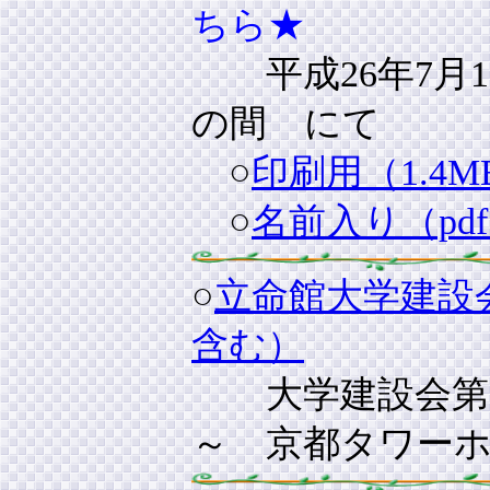
ちら★
平成26年7月
の間 にて
○
印刷用（1.4M
○
名前入り（pd
○
立命館大学建設会
含む）
大学建設会第１７回
～ 京都タワー