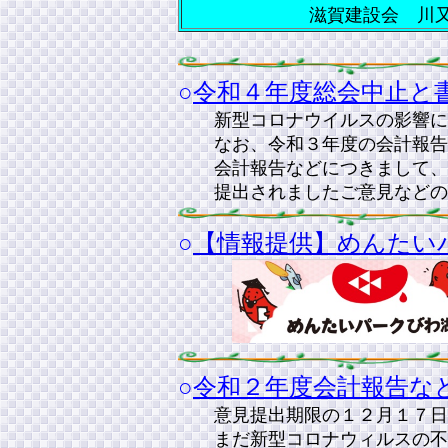
滋賀建設会 川又英史
○
令和４年度総会中止と書
新型コロナウイルスの影響に
なお、令和３年度の会計報告な
会計報告などにつきまして、ご
提出されましたご意見などの結
○
【情報提供】めんたいパー
○
令和２年度会計報告などの
意見提出期限の１２月１７日
まだ新型コロナウィルスの不