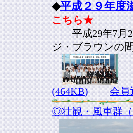
◆
平成２９年度
こちら★
平成29年7月
ジ・ブラウンの
(464KB
)
会員
◎壮観・風車群