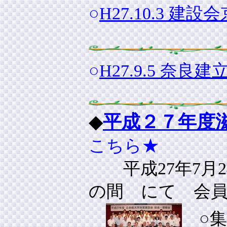
○
H27.10.3
○
H27.9.5 
◆
平成２７年度
こちら★
平成27年7月
の間 にて 会
○