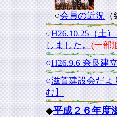
○
会員の近況
（
○
H26.10.2
しました。
(一部
○
H26.9.6 
○
滋賀建設会だより
む】
◆
平成２６年度