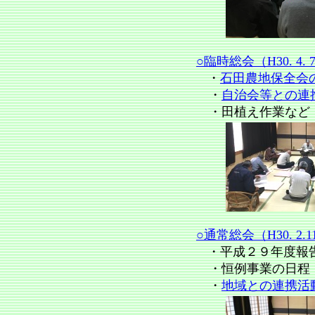
○臨時総会（H30. 4. 
・
石田農地保全会
・
自治会等との連
・
田植え作業など（
○通常総会（H30. 2.1
・平成２９年度報
・恒例事業の日程
・
地域との連携活