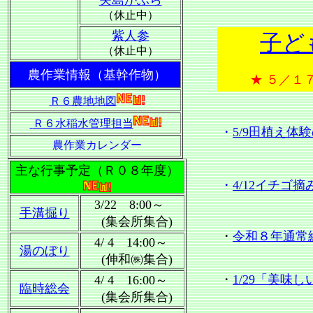
矢島かぶら
（休止中）
紫人参
子ど
（休止中）
農作業情報（基幹作物）
★ ５／１
Ｒ６農地地図
Ｒ６水稲水管理担当
・
5/9田植え体
農作業カレンダー
主な行事予定（Ｒ０８年度）
・
4/12イチゴ
3/22 8:00～
手溝掘り
(集会所集合)
・
令和８年通常総
4/ 4 14:00～
湯のぼり
(伸和㈱集合)
・
1/29「美味
4/ 4 16:00～
臨時総会
(集会所集合)