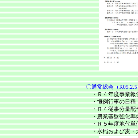
〇通常総会（R05.2.
・Ｒ４年度事業報告
・恒例行事の日程
・Ｒ４従事分量配
・農業基盤強化準
・Ｒ５年度地代単
・水稲および麦・