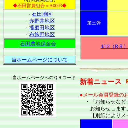
◆石田営農組合＝A0003◆
石田地区
・
赤野井地区
・
第三弾
播磨田地区
・
布施野地区
・
石田農地保全会
4/12（R
当ホームページについて
当ホームぺージへのＱＲコード
新着ニュース
●メール会員登録の
・「お知らせなど
お知らせします
【別紙によりメー