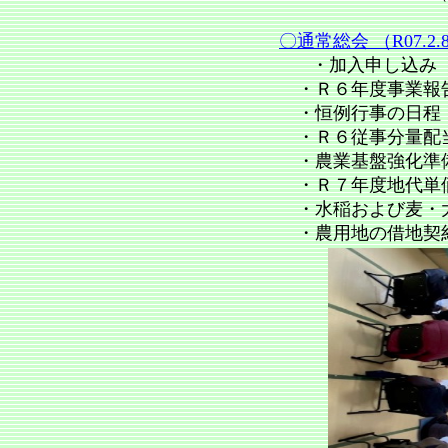
〇通常総会 （R07.2.
・加入申し込み
・Ｒ６年度事業報告
・恒例行事の日程
・Ｒ６従事分量配
・農業基盤強化準
・Ｒ７年度地代単
・水稲および麦・
・農用地の借地契