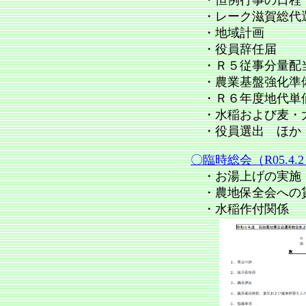
・恒例行事の日程
・レーク滋賀総代
・地域計画
・役員辞任届
・Ｒ５従事分量配
・農業基盤強化準
・Ｒ６年度地代単
・水稲および麦・
・役員選出 ほか
〇臨時総会（R05.4.
・お湯上げの実施（
・農地保全会への
・水稲作付関係