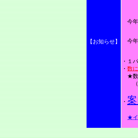
今年
今年
【お知らせ】
・１
・
数
★数
（売
案
・
★