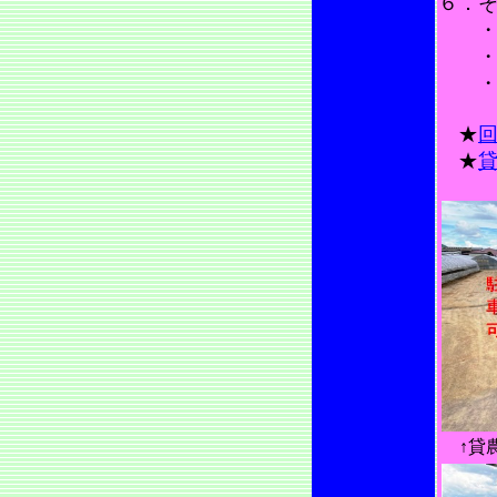
６．
・問
・区
・水
★
★
↑貸農