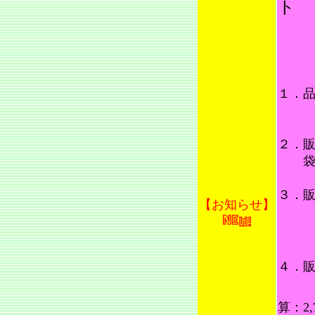
ト
１．
秋
コ
２．
袋単
……
３．
【お知らせ】
秋の
コシ
４．
算：2,