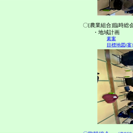
〇[農業組合]臨時総会（R
・地域計画
素案
目標地図(案