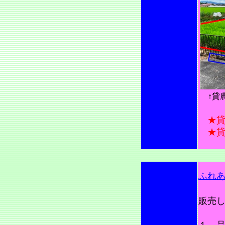
↑貸農
★
★貸
ふれ
販売