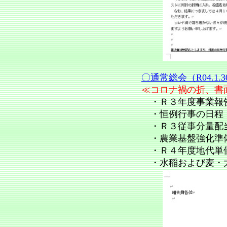
〇通常総会（R04.1.3
≪コロナ禍の折、書
・Ｒ３年度事業報告
・恒例行事の日程
・Ｒ３従事分量配
・農業基盤強化準
・Ｒ４年度地代単
・水稲および麦・