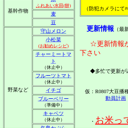
ふれあい水田(餅)
（防犯カメラにてﾊ
基幹作物
麦
豆
更新情報
（最
守山メロン
小松菜
☆更新情報
(お勧めレシピ)
下さい
チャーミートマ
ト
（休止中）
◆多忙で更新が遅
フルーツトマト
（休止中）
野菜など
イチゴ
仮：R0807大豆播
動員計画
ブルーベリー
（準備中）
キャベツ
お米っ
（休止中）
・