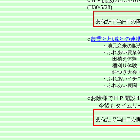
○ＨＰ開設(2017/
(H30/5/28)
○
農業と地域との連
・地元産米の販
・ふれあい農業体
田植え体験
稲刈り体験
餅つき大会・赤
・ふれあいイチ
・ふれあい農園
○
お陰様でＨＰ開設
今後もタイムリー