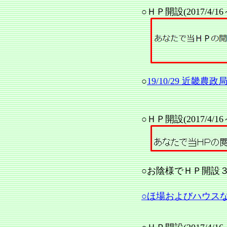
○ＨＰ開設(2017/4/
○
19/10/29 近
○ＨＰ開設(2017/4
○お陰様でＨＰ開設３年目
○ほ場およびハウス