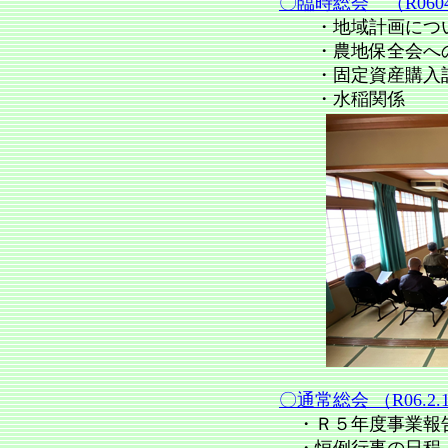
〇臨時総会 （R0604
・地域計画につ
・農地保全会へ
・固定資産購入
・水稲関係
〇通常総会 （R06.2.
・Ｒ５年度事業報告