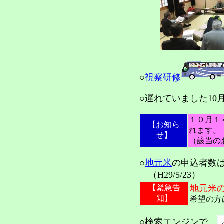
○
視察研修
○遅れていました10
１０月１
【お知ら
れます。
せ】
（該当の
○
地元米
の申込者数は
（H29/5/23）
【緊急告
地元米
知】
希望の
○検索エンジンで