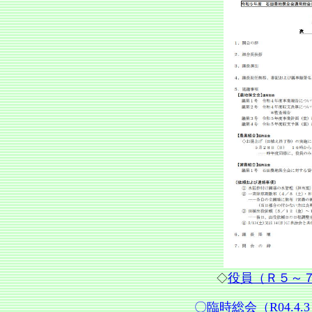
役員（Ｒ５～
◇
〇臨時総会（R04.4.