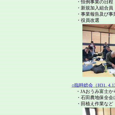
・恒例事業の日程
・新規加入組合員
・事業報告及び事
・役員改選
○臨時総会（H31. 4.1
・
JAおうみ富士
・
石田農地保全会
・
田植え作業など（