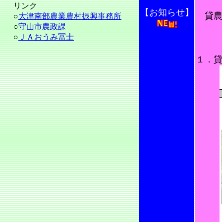
リンク
【お知ら
せ】
貸農
○
大津南部農業農村振興事務所
○
守山市農政課
○
ＪＡおうみ冨士
１．