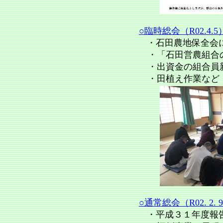
○臨時総会（R02.4.5
・
石田農地保全会
・「石田営農組合の
・出資金の組合員新
・
田植え作業など（
○通常総会（R02. 2. 
・平成３１年度報