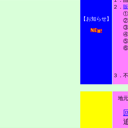
１．
２．
【お知らせ】
②１
③１
④代
⑤申
⑥申
担
電
F
３．
地