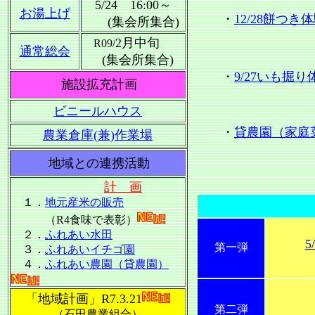
5/24 16:00～
お湯上げ
・
12/28餅つ
(集会所集合)
2月中旬
R09/
通常総会
(集会所集合)
・
9/27いも掘
施設拡充計画
ビニールハウス
・
貸農園（家庭
農業倉庫(兼)作業場
地域との連携活動
計 画
１．
地元産米の販売
（R4食味で表彰）
２．
ふれあい水田
5
第一弾
３．
ふれあいイチゴ園
４．
ふれあい農園（貸農園）
「地域計画」R7.3.21
第二弾
（石田農業組合）