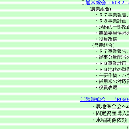
〇
通常総会（R08.2.1
(農業組合)
・Ｒ７事業報告、
・Ｒ８事業計画
・規約の一部改
・農業委員候補の
・役員改選
（営農組合）
・Ｒ７事業報告、
・従事分量配当の支
・Ｒ８事業計画
・Ｒ８地代の単価
・主要作物・ハウ
・飯用米の対応及び
・役員改選
〇臨時総会 （R0604
・農地保全会へ
・固定資産購入
・水稲関係依頼
（