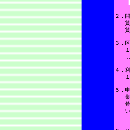
２．
貸農
貸農
３．
１区
……
４．
１，
５．
集会
希望
い